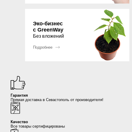
Сыворотки
Спрей для носа / полости рта
Чай в пакетиках
Teavitall
Текстиль
Эфирные масла
Nice Code
Эко-бизнес
с GreenWay
Без вложений
Детская косметика
Ecopam
Подробнее
Солнцезащитный крем
Balancer
Духи
Igen
Revitall
Гарантия
Green Fiber
Прямая доставка в Севастополь от производителя!
Healthberry
Качество
Totty
Все товары сертифицированы